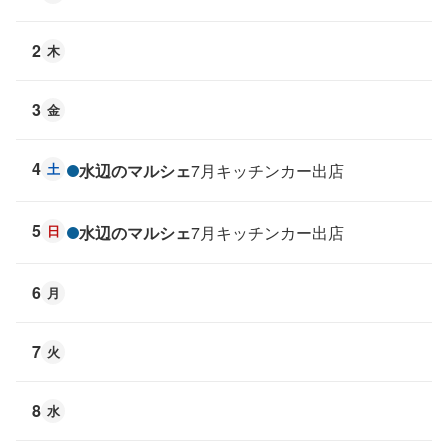
2
木
3
金
4
土
水辺のマルシェ
7月キッチンカー出店
5
日
水辺のマルシェ
7月キッチンカー出店
6
月
7
火
8
水