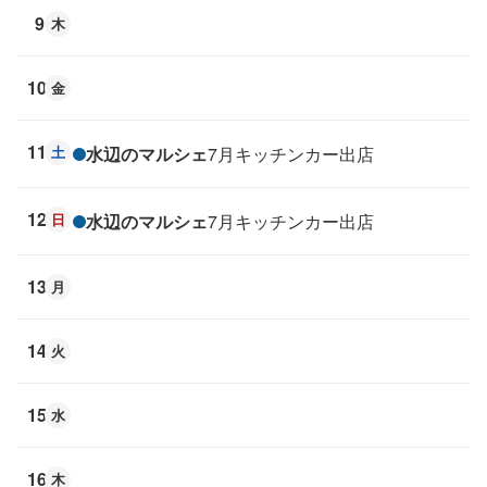
9
木
10
金
11
土
水辺のマルシェ
7月キッチンカー出店
12
日
水辺のマルシェ
7月キッチンカー出店
13
月
14
火
15
水
16
木