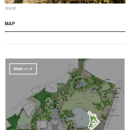
ガゼボ
MAP