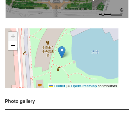
+
−
Leaflet
|
©
OpenStreetMap
contributors
Photo gallery